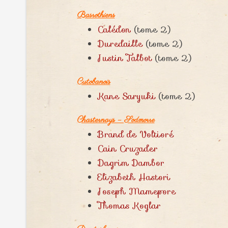
Basrothiens
Calédon
(tome 2)
Duredaille
(tome 2)
Justin Talbot
(tome 2)
Cutobanois
Kane Saryuki
(tome 2)
Chasternays – Sodmorre
Brand de Voltioré
Cain Cruzader
Dagrim Dambor
Elizabeth Hastori
Joseph Mamepore
Thomas Koglar