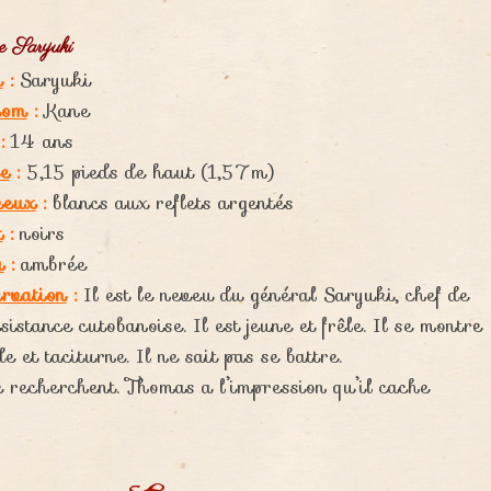
 Saryuki
m
:
Saryuki
nom
:
Kane
:
14 ans
le
:
5,15 pieds de haut (1,57m)
veux
:
blancs aux reflets argentés
x
:
noirs
u
:
ambrée
rvation
:
Il est le neveu du général Saryuki, chef de
ésistance cutobanoise. Il est jeune et frêle. Il se montre
e et taciturne. Il ne sait pas se battre.
le recherchent. Thomas a l’impression qu’il cache