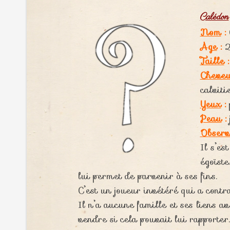
Calédon
Nom
:
Age
:
2
Taille
:
Cheve
calviti
Yeux
:
p
Peau
:
Observ
Il s’es
égoïste
lui permet de parvenir à ses fins.
C’est un joueur invétéré qui a contr
Il n’a aucune famille et ses liens av
vendre si cela pouvait lui rapporter.