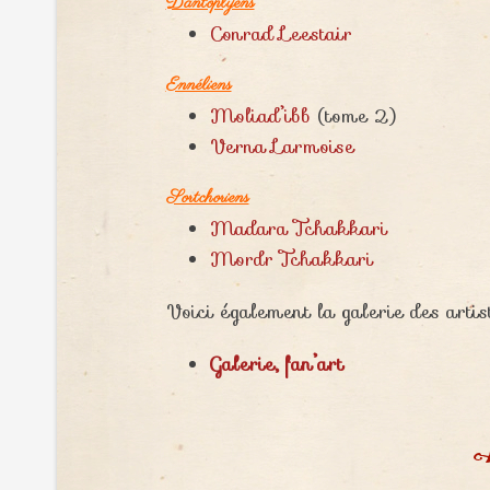
Dantoplyens
Conrad Leestair
Ennéliens
Moliad’ibb
(tome 2)
Verna Larmoise
Sortchoriens
Madara Tchakkari
Mordr Tchakkari
Voici également la galerie des artist
Galerie, fan’art