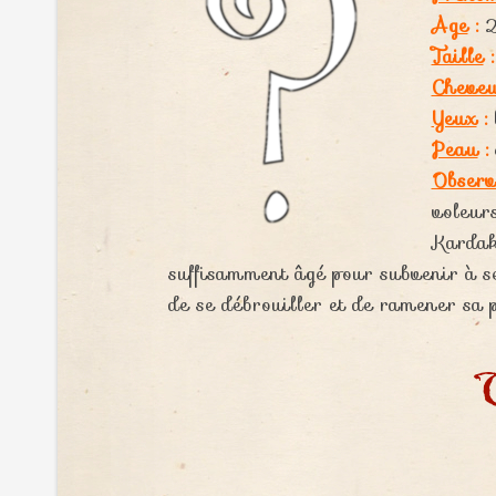
Age
:
2
Taille
:
Cheve
Yeux
:
Peau
:
Observ
voleurs
Kardak,
suffisamment âgé pour subvenir à ses
de se débrouiller et de ramener sa p