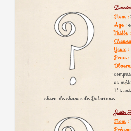
Duredai
Nom
:
Age
:
e
Taille
:
Cheve
Yeux
:
Peau
:
Observ
compatr
se mêl
Il tien
chien de chasse de Doloriane.
Justin T
Nom
:
Préno