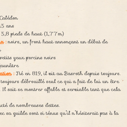
Calédon
5 ans
5,8 pieds de haut (1,77m)
ux
:
noirs, un front haut annonçant un début de
e
etits yeux porcins noirs
jaunâtre
ation
:
Né en 819, il vit au Basroth depuis toujours.
t toujours débrouillé seul ce qui a fait de lui un être
. Il sait se montrer affable et serviable tant que cela
acté de nombreuses dettes.
ec sa guilde sont si ténus qu’il n’hésiterait pas à la