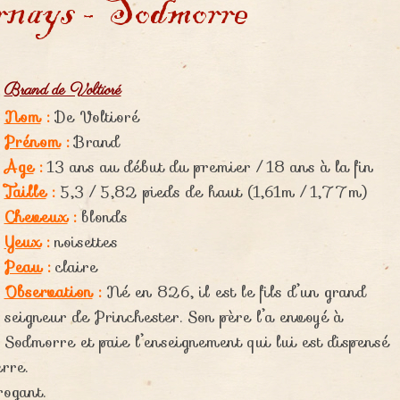
Brand de Voltioré
Nom
:
De Voltioré
Prénom
:
Brand
Age
:
13 ans au début du premier / 18 ans à la fin
Taille
:
5,3 / 5,82 pieds de haut (1,61m / 1,77m)
Cheveux
:
blonds
Yeux
:
noisettes
Peau
:
claire
Observation
:
Né en 826, il est le fils d’un grand
seigneur de Princhester. Son père l’a envoyé à
Sodmorre et paie l’enseignement qui lui est dispensé
rre.
ogant.