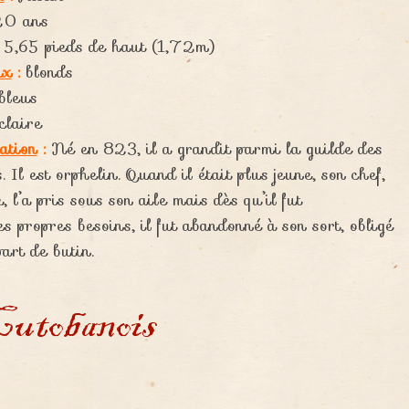
0 ans
5,65 pieds de haut (1,72m)
ux
:
blonds
bleus
claire
ation
:
Né en 823, il a grandit parmi la guilde des
. Il est orphelin. Quand il était plus jeune, son chef,
 l’a pris sous son aile mais dès qu’il fut
 propres besoins, il fut abandonné à son sort, obligé
art de butin.