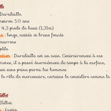
lle
Duredaille
nviron 50 ans
4,3 pieds de haut (1,31m)
ux
:
longs, nattés et bruns foncés
marrons
pâle
ation
:
Duredaille est un nain. Contrairement à ses
iotes, il a passé énormément de temps à la surface,
ant sans peine parmi les hommes.
t le rôle de mercenaire, certains le considère comme le
albot
Talbot
m
:
Justin