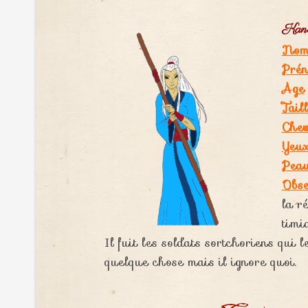
Kane
No
Pré
Age
Tail
Che
Yeu
Pea
Obse
la r
timid
Il fuit les soldats sortchoriens qui 
quelque chose mais il ignore quoi.