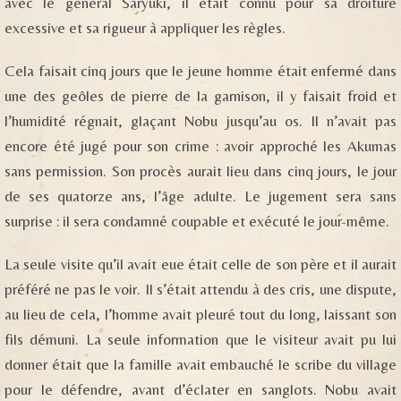
avec le général Saryuki, il était connu pour sa droiture
excessive et sa rigueur à appliquer les règles.
Cela faisait cinq jours que le jeune homme était enfermé dans
une des geôles de pierre de la garnison, il y faisait froid et
l’humidité régnait, glaçant Nobu jusqu’au os. Il n’avait pas
encore été jugé pour son crime : avoir approché les Akumas
sans permission. Son procès aurait lieu dans cinq jours, le jour
de ses quatorze ans, l’âge adulte. Le jugement sera sans
surprise : il sera condamné coupable et exécuté le jour-même.
La seule visite qu’il avait eue était celle de son père et il aurait
préféré ne pas le voir. Il s’était attendu à des cris, une dispute,
au lieu de cela, l’homme avait pleuré tout du long, laissant son
fils démuni. La seule information que le visiteur avait pu lui
donner était que la famille avait embauché le scribe du village
pour le défendre, avant d’éclater en sanglots. Nobu avait