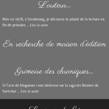
L’auteur…
Née en 1978, à Strasbourg, je découvre le plaisir de la lecture en
fin de primaire ...
Lire la suite
En recherche de maison d’édition
Grimoire des chroniques…
Si l’avis de blogueurs vous intéresse sur la saga les Brumes du
Sortchor ...
Lire la suite