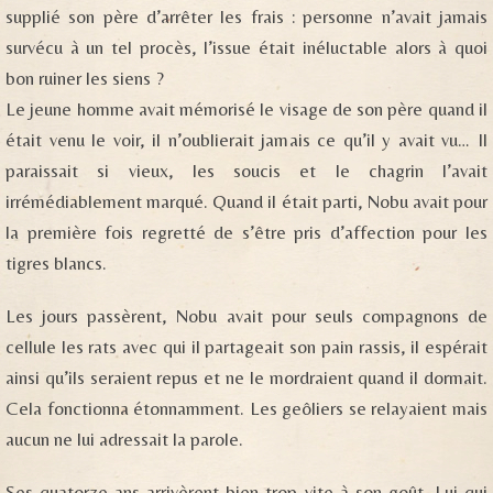
supplié son père d’arrêter les frais : personne n’avait jamais
survécu à un tel procès, l’issue était inéluctable alors à quoi
bon ruiner les siens ?
Le jeune homme avait mémorisé le visage de son père quand il
était venu le voir, il n’oublierait jamais ce qu’il y avait vu… Il
paraissait si vieux, les soucis et le chagrin l’avait
irrémédiablement marqué. Quand il était parti, Nobu avait pour
la première fois regretté de s’être pris d’affection pour les
tigres blancs.
Les jours passèrent, Nobu avait pour seuls compagnons de
cellule les rats avec qui il partageait son pain rassis, il espérait
ainsi qu’ils seraient repus et ne le mordraient quand il dormait.
Cela fonctionna étonnamment. Les geôliers se relayaient mais
aucun ne lui adressait la parole.
Ses quatorze ans arrivèrent bien trop vite à son goût. Lui qui