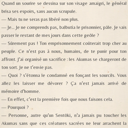
Quand un sourire se dessina sur son visage amaigri, le général
brisa ses espoirs, sans aucun scrupule.
— Mais tu ne seras pas libéré non plus.
— Je… Je ne comprends pas, balbutia le prisonnier, pâle. Je vais
passer le restant de mes jours dans cette geôle ?
— Sûrement pas ! Ton emprisonnement coûterait trop cher au
peuple. Ce n’est pas à nous, humains, de te punir pour ton
affront. J’ai organisé un sacrifice : les Akumas se chargeront de
ton sort. Je ne t’envie pas.
— Quoi ? s’étonna le condamné en fonçant les sourcils. Vous
allez les laisser me dévorer ? Ça n’est jamais arrivé de
mémoire d’homme.
— En effet, c’est la première fois que nous faisons cela.
— Pourquoi ?
— Personne, autre qu’un Sentôki, n’a jamais pu toucher les
Akumas sans que ces créatures sacrées ne leur arrachent la