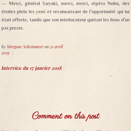
— Merci, général Saryuki, merci, merci, répèta Nobu, des
étoiles plein les yeux et reconnaissant de l’opportunité qui lui
était offerte, tandis que son interlocuteur quittait les lieux d’un
pas preste.
by
Morgane Scheinmeer
on
21 avril
2019
Navigation
Interview du 17 janvier 2018
de
l’article
Comment on this post