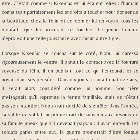
être. C’était comme si Kiken’na et lui étaient reliés : l’humain
connaissait parfaitement les endroits à toucher pour donner de
la béatitude chez le félin et ce dernier lui renvoyait tous les
bienfaits que lui procurait ce toucher. Le jeune homme
n’éprouvait une telle jouissance avec aucun autre tigre.
Lorsque Kiken’na se coucha sur le côté, Nobu lui caressa
vigoureusement le ventre. Il aimait le contact avec la fourrure
soyeuse du félin, il en oubliait tout ce qui l’entourait et se
noyait dans ses pensées. Dans dix jours, il aurait quatorze ans,
il serait alors considéré comme un homme. Son père
envisageait qu’il reprenne la ferme familiale, mais ce n’était
pas son intention. Nobu avait décidé de s’enrôler dans l’armée,
sa solde de soldat lui permettrait de subvenir aux besoins de
sa famille mieux que s’il devenait paysan : il avait entendu les
soldats parler entre eux, la guerre promettait d’être longue