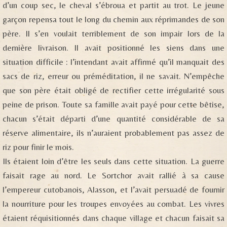
d’un coup sec, le cheval s’ébroua et partit au trot. Le jeune
garçon repensa tout le long du chemin aux réprimandes de son
père. Il s’en voulait terriblement de son impair lors de la
dernière livraison. Il avait positionné les siens dans une
situation difficile : l’intendant avait affirmé qu’il manquait des
sacs de riz, erreur ou préméditation, il ne savait. N’empêche
que son père était obligé de rectifier cette irrégularité sous
peine de prison. Toute sa famille avait payé pour cette bêtise,
chacun s’était départi d’une quantité considérable de sa
réserve alimentaire, ils n’auraient probablement pas assez de
riz pour finir le mois.
Ils étaient loin d’être les seuls dans cette situation. La guerre
faisait rage au nord. Le Sortchor avait rallié à sa cause
l’empereur cutobanois, Alasson, et l’avait persuadé de fournir
la nourriture pour les troupes envoyées au combat. Les vivres
étaient réquisitionnés dans chaque village et chacun faisait sa