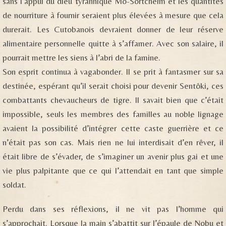
sans l’appui du dieu tyrannique Mô-Sortcheim et les quantités
de nourriture à fournir seraient plus élevées à mesure que cela
durerait. Les Cutobanois devraient donner de leur réserve
alimentaire personnelle quitte à s’affamer. Avec son salaire, il
pourrait mettre les siens à l’abri de la famine.
Son esprit continua à vagabonder. Il se prit à fantasmer sur sa
destinée, espérant qu’il serait choisi pour devenir Sentôki, ces
combattants chevaucheurs de tigre. Il savait bien que c’était
impossible, seuls les membres des familles au noble lignage
avaient la possibilité d’intégrer cette caste guerrière et ce
n’était pas son cas. Mais rien ne lui interdisait d’en rêver, il
était libre de s’évader, de s’imaginer un avenir plus gai et une
vie plus palpitante que ce qui l’attendait en tant que simple
soldat.
Perdu dans ses réflexions, il ne vit pas l’homme qui
s’approchait. Lorsque la main s’abattit sur l’épaule de Nobu et