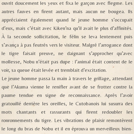
ouvrit doucement les yeux et fixa le garçon avec flegme. Les
autres fauves en firent autant, mais aucun ne bougea. Ils
appréciaient également quand le jeune homme s’occupait
d’eux, mais c’était avec Kiken’na qu’il avait le plus d’affinités.
À la seconde sollicitation, le félin se leva lentement puis
s’avança à pas feutrés vers le visiteur. Malgré l’arrogance dont
le tigre faisait preuve, ne daignant s’approcher qu’avec
mollesse, Nobu n’était pas dupe : l’animal était content de le
voir, sa queue était levée et tremblait d’excitation.
Le jeune homme passa la main à travers le grillage, attendant
que l’Akuma vienne le renifler avant de se frotter contre la
paume tendue en signe de reconnaissance. Après l’avoir
gratouillé derrière les oreilles, le Cutobanois lui susurra des
mots chantants et rassurants qui firent redoubler les
ronronnements du tigre. Les vibrations de plaisir remontèrent
le long du bras de Nobu et il en éprouva un merveilleux bien-